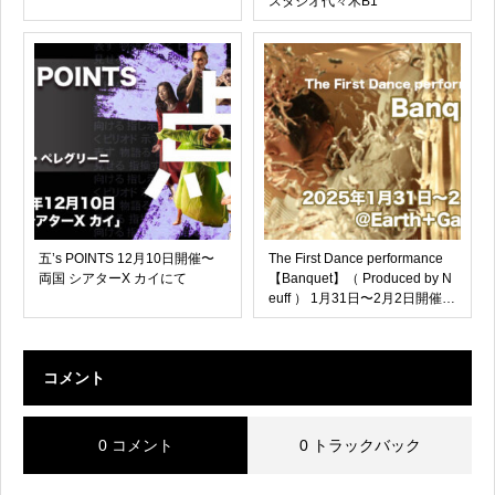
スタジオ代々木B1
五’s POINTS 12月10日開催〜
The First Dance performance
両国 シアターX カイにて
【Banquet】（ Produced by N
euff ） 1月31日〜2月2日開催
木場「＠Earth ＋ Gallery」にて
コメント
0 コメント
0 トラックバック