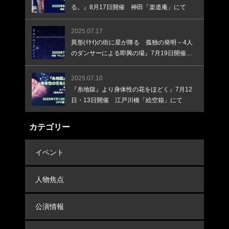
る。』8月17日開催 神田「楽道庵」にて
2025.07.17
異形(ｲｹｲ)の街に星が降る 孤独の発明 – 4人
のダンサーによる即興の場』7月19日開催
中野「テルプシコール」にて
2025.07.10
『糸地獄』より身体性の花をほどく』7月12
日・13日開催 江戸川橋「絵空箱」にて
カテゴリー
イベント
人物焦点
公演情報