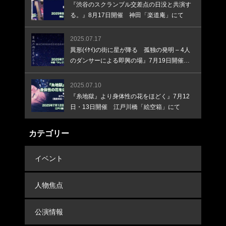
『渋谷のスクランブル交差点の日没と共演す
る。』8月17日開催 神田「楽道庵」にて
2025.07.17
異形(ｲｹｲ)の街に星が降る 孤独の発明 – 4人
のダンサーによる即興の場』7月19日開催
中野「テルプシコール」にて
2025.07.10
『糸地獄』より身体性の花をほどく』7月12
日・13日開催 江戸川橋「絵空箱」にて
カテゴリー
イベント
人物焦点
公演情報