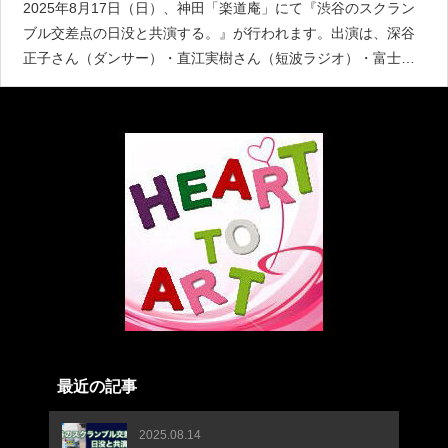
2025年8月17日（日）、神田「楽道庵」にて『渋谷のスクラン
ブル交差点の日没と共演する。』が行われます。出演は、深谷
正子さん（ダンサー）・直江実樹さん（短波ラジオ）・富士栄
秀也さん（ネイキッド・ヴォイス）の3名。内容はタイトルその
ままズバリ。出演する3人が『渋谷のスクランブル交差点の日没
前
最近の記事
2025.08.14