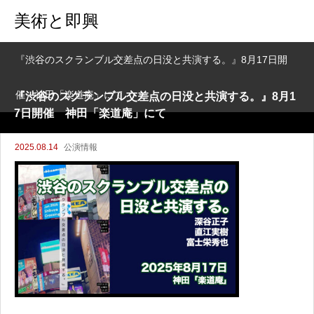
美術と即興
『渋谷のスクランブル交差点の日没と共演する。』8月17日開
催 神田「楽道庵」にて
『渋谷のスクランブル交差点の日没と共演する。』8月1
7日開催 神田「楽道庵」にて
2025.08.14
公演情報