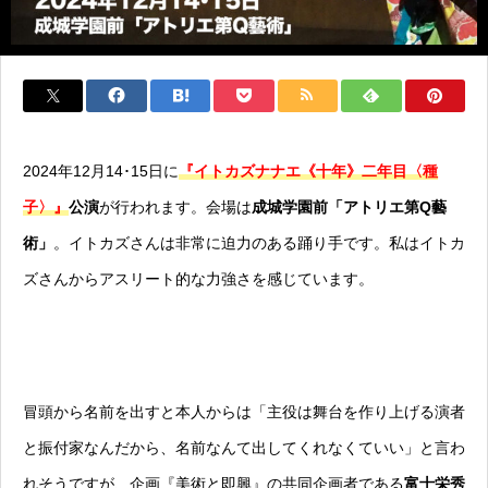
2024年12月14･15日に
『イトカズナナエ《十年》二年目〈種
子〉』
公演
が行われます。会場は
成城学園前「アトリエ第Q藝
術」
。イトカズさんは非常に迫力のある踊り手です。私はイトカ
ズさんからアスリート的な力強さを感じています。
冒頭から名前を出すと本人からは「主役は舞台を作り上げる演者
と振付家なんだから、名前なんて出してくれなくていい」と言わ
れそうですが、企画『美術と即興』の共同企画者である
富士栄秀