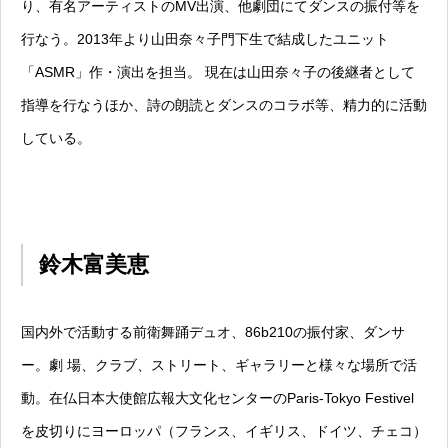
り、有名アーティストのMV出演、他劇団にてダンスの振付等を
行なう。2013年より山田奈々子門下生で結成したユニット
「ASMR」作・演出を担当。 現在は山田奈々子の後継者として
指導を行なうほか、詩の朗読とダンスのコラボ等、精力的に活動
している。
鈴木富美恵
国内外で活動する前衛舞踊デュオ、86b210の振付家、ダンサ
ー。劇 場、クラブ、ストリート、ギャラリーと様々な場所で活
動。在仏日本大使館広報大文化センターのParis-Tokyo Festivel
を皮切りにヨーロッパ（フランス、イギリス、ドイツ、チェコ）