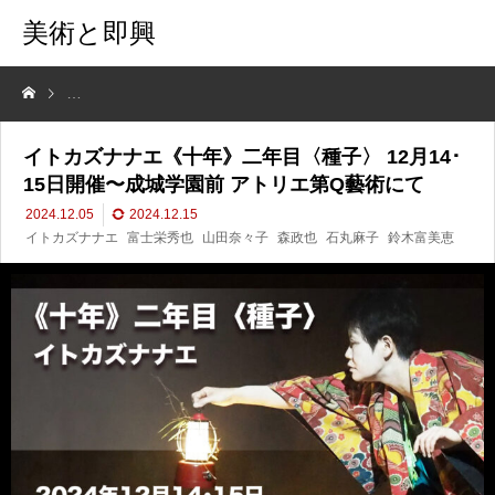
美術と即興
イトカズナナエ《十年》二年目〈種子〉 12月14･15日開催〜成城学園
イトカズナナエ《十年》二年目〈種子〉 12月14･
15日開催〜成城学園前 アトリエ第Q藝術にて
2024.12.05
2024.12.15
イトカズナナエ
富士栄秀也
山田奈々子
森政也
石丸麻子
鈴木富美恵