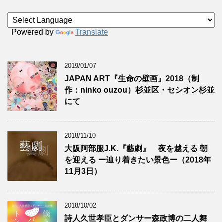
Powered by
Translate
2019/01/07
JAPAN ART『生命の壁画』2018（制
作：ninko ouzou）杉並区・セシオン杉並
にて
2018/11/10
大阪阿部服J.K.『藝劇』 夜を越える 朝
を迎える ー辿り着きたい景色ー（2018年
11月3日）
2018/10/02
詩人久世孝臣とダンサー森政博の二人舞