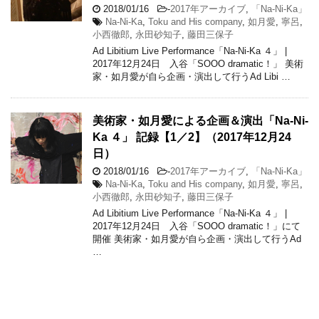
2018/01/16
-
2017年アーカイブ
,
「Na-Ni-Ka」
Na-Ni-Ka
,
Toku and His company
,
如月愛
,
寧呂
,
小西徹郎
,
永田砂知子
,
藤田三保子
Ad Libitium Live Performance「Na-Ni-Ka ４」 |
2017年12月24日 入谷「SOOO dramatic！」 美術
家・如月愛が自ら企画・演出して行うAd Libi …
美術家・如月愛による企画＆演出「Na-Ni-
Ka ４」 記録【1／2】（2017年12月24
日）
2018/01/16
-
2017年アーカイブ
,
「Na-Ni-Ka」
Na-Ni-Ka
,
Toku and His company
,
如月愛
,
寧呂
,
小西徹郎
,
永田砂知子
,
藤田三保子
Ad Libitium Live Performance「Na-Ni-Ka ４」 |
2017年12月24日 入谷「SOOO dramatic！」にて
開催 美術家・如月愛が自ら企画・演出して行うAd
…