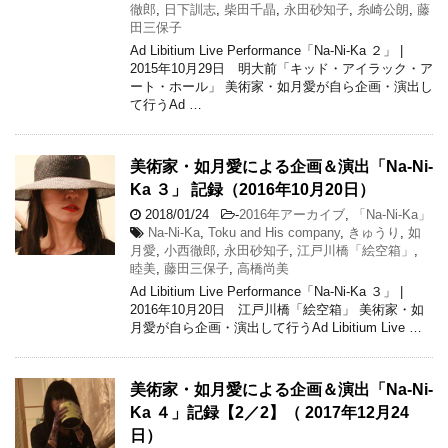
徹郎
,
日下訓志
,
柴田千晶
,
永田砂知子
,
糸崎公朗
,
藤
田三保子
Ad Libitium Live Performance「Na-Ni-Ka ２」 |
2015年10月29日 明大前「キッド・アイラック・ア
ート・ホール」 美術家・如月愛が自ら企画・演出し
て行うAd …
美術家・如月愛による企画＆演出「Na-Ni-
Ka ３」 記録（2016年10月20日）
2018/01/24
-
2016年アーカイブ
,
「Na-Ni-Ka」
Na-Ni-Ka
,
Toku and His company
,
きゅうり
,
如
月愛
,
小西徹郎
,
永田砂知子
,
江戸川橋「絵空箱」
,
睦美
,
藤田三保子
,
高橋尚美
Ad Libitium Live Performance「Na-Ni-Ka ３」 |
2016年10月20日 江戸川橋「絵空箱」 美術家・如
月愛が自ら企画・演出して行うAd Libitium Live …
美術家・如月愛による企画＆演出「Na-Ni-
Ka ４」記録【2／2】（ 2017年12月24
日）