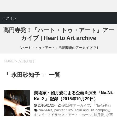
ログイン
高円寺発！『ハート・トゥ・アート』アー
カイブ | Heart to Art archive
『ハート・トゥ・アート』活動関連のアーカイブです
HOME
>
永田砂知子
「 永田砂知子 」 一覧
美術家・如月愛による企画＆演出「Na-Ni-
Ka ２」 記録（2015年10月29日）
2018/01/26
-
2015年アーカイブ
,
「Na-Ni-Ka」
Na-Ni-Ka
,
painter Kuro
,
Toku and His company
,
キッド・アイラック・アート・ホール
,
如月愛
,
小西