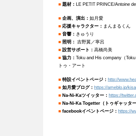
■
題材：
LE PETIT PRINCE/Antoine de
■
企画、演出：
如月愛
■
応援キャラクター：
まんまるくん
■
音響：
きゅうり
■
照明：
吉野翼／寧呂
■
設営サポート：
高橋尚美
■
協力：
Toku and His company（To
トゥ・アート
■
特設イベントページ：
http://www.hea
■
如月愛ブログ：
https://ameblo.jp/ki
■
Na-Ni-Kaツイッター：
https://twitt
■
Na-Ni-Ka Togetter（トゥギャッ
■
facebookイベントページ：
https://