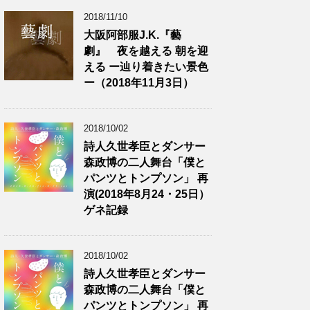
2018/11/10
大阪阿部服J.K.『藝
劇』 夜を越える 朝を迎
える ー辿り着きたい景色
ー（2018年11月3日）
2018/10/02
詩人久世孝臣とダンサー
森政博の二人舞台「僕と
パンツとトンプソン」 再
演(2018年8月24・25日）
ゲネ記録
2018/10/02
詩人久世孝臣とダンサー
森政博の二人舞台「僕と
パンツとトンプソン」 再