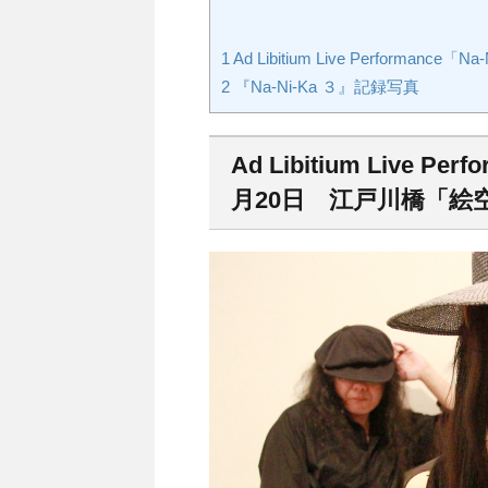
1
Ad Libitium Live Performan
2
『Na-Ni-Ka ３』記録写真
Ad Libitium Live Per
月20日 江戸川橋「絵