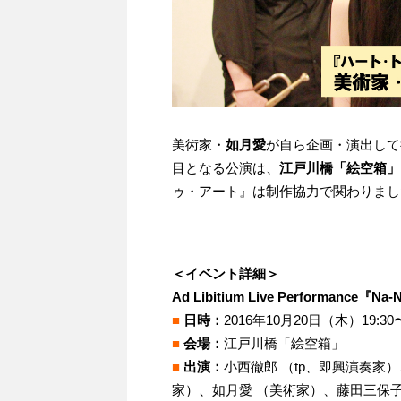
美術家・
如月愛
が自ら企画・演出して
目となる公演は、
江戸川橋「絵空箱」
ゥ・アート』は制作協力で関わりまし
＜イベント詳細＞
Ad Libitium Live Performance『Na-
■
日時：
2016年10月20日（木）19:30
■
会場：
江戸川橋「絵空箱」
■
出演：
小西徹郎 （tp、即興演奏家
家）、如月愛 （美術家）、藤田三保