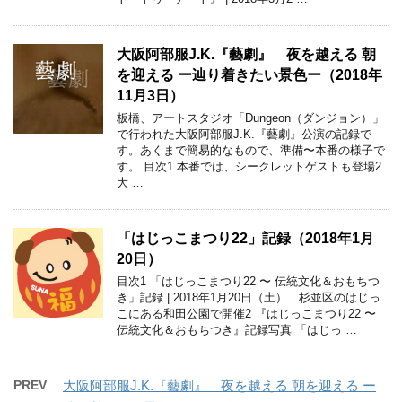
大阪阿部服J.K.『藝劇』 夜を越える 朝
を迎える ー辿り着きたい景色ー（2018年
11月3日）
板橋、アートスタジオ「Dungeon（ダンジョン）」
で行われた大阪阿部服J.K.『藝劇』公演の記録で
す。あくまで簡易的なもので、準備〜本番の様子で
す。 目次1 本番では、シークレットゲストも登場2
大 …
「はじっこまつり22」記録（2018年1月
20日）
目次1 「はじっこまつり22 〜 伝統文化＆おもちつ
き」記録 | 2018年1月20日（土） 杉並区のはじっ
こにある和田公園で開催2 『はじっこまつり22 〜
伝統文化＆おもちつき』記録写真 「はじっ …
PREV
大阪阿部服J.K.『藝劇』 夜を越える 朝を迎える ー