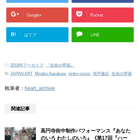
Google+
Pocket
B!
はてブ
LINE
-
2018年アーカイブ
,
『生命の壁画』
-
JAPAN ART
,
Minako Aasakura
,
ninko ouzou
,
池平徹兵
,
生命の壁画
執筆者：
heart_archive
関連記事
高円寺街中制作パフォーマンス『あなた
のいろ わたしのいろ』《第17回『ハー