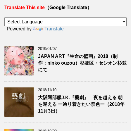
Translate This site
（Google Translate）
Powered by
Translate
2019/01/07
JAPAN ART『生命の壁画』2018（制
作：ninko ouzou）杉並区・セシオン杉並
にて
2018/11/10
大阪阿部服J.K.『藝劇』 夜を越える 朝
を迎える ー辿り着きたい景色ー（2018年
11月3日）