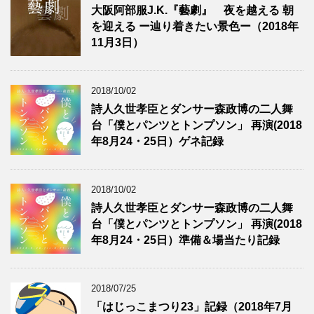
大阪阿部服J.K.『藝劇』 夜を越える 朝
を迎える ー辿り着きたい景色ー（2018年
11月3日）
2018/10/02
詩人久世孝臣とダンサー森政博の二人舞
台「僕とパンツとトンプソン」 再演(2018
年8月24・25日）ゲネ記録
2018/10/02
詩人久世孝臣とダンサー森政博の二人舞
台「僕とパンツとトンプソン」 再演(2018
年8月24・25日）準備＆場当たり記録
2018/07/25
「はじっこまつり23」記録（2018年7月