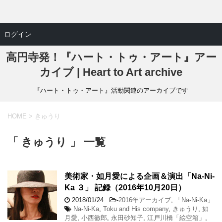
ログイン
高円寺発！『ハート・トゥ・アート』アー
カイブ | Heart to Art archive
『ハート・トゥ・アート』活動関連のアーカイブです
HOME
>
きゅうり
「 きゅうり 」 一覧
美術家・如月愛による企画＆演出「Na-Ni-
Ka ３」 記録（2016年10月20日）
2018/01/24
-
2016年アーカイブ
,
「Na-Ni-Ka」
Na-Ni-Ka
,
Toku and His company
,
きゅうり
,
如
月愛
,
小西徹郎
,
永田砂知子
,
江戸川橋「絵空箱」
,