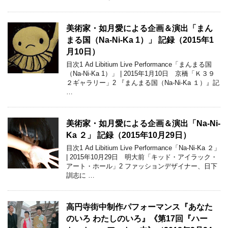
美術家・如月愛による企画＆演出「まん
まる国（Na-Ni-Ka 1）」 記録（2015年1
月10日）
目次1 Ad Libitium Live Performance「まんまる国
（Na-Ni-Ka 1）」 | 2015年1月10日 京橋「Ｋ３９
２ギャラリー」2 『まんまる国（Na-Ni-Ka １）』記
…
美術家・如月愛による企画＆演出「Na-Ni-
Ka ２」 記録（2015年10月29日）
目次1 Ad Libitium Live Performance「Na-Ni-Ka ２」
| 2015年10月29日 明大前「キッド・アイラック・
アート・ホール」2 ファッションデザイナー、日下
訓志に …
高円寺街中制作パフォーマンス『あなた
のいろ わたしのいろ』《第17回『ハー