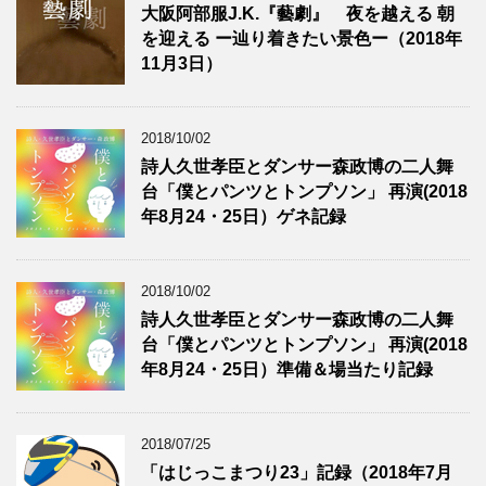
大阪阿部服J.K.『藝劇』 夜を越える 朝
を迎える ー辿り着きたい景色ー（2018年
11月3日）
2018/10/02
詩人久世孝臣とダンサー森政博の二人舞
台「僕とパンツとトンプソン」 再演(2018
年8月24・25日）ゲネ記録
2018/10/02
詩人久世孝臣とダンサー森政博の二人舞
台「僕とパンツとトンプソン」 再演(2018
年8月24・25日）準備＆場当たり記録
2018/07/25
「はじっこまつり23」記録（2018年7月