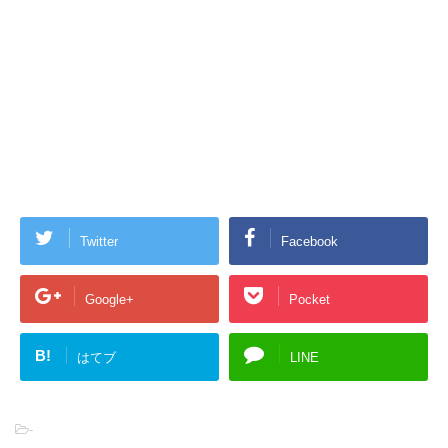
Twitter
Facebook
Google+
Pocket
B!
はてブ
LINE
-