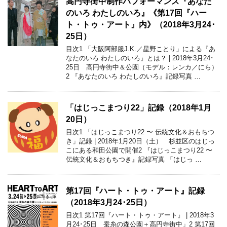
高円寺街中制作パフォーマンス『あなた
のいろ わたしのいろ』《第17回『ハー
ト・トゥ・アート』内》（2018年3月24･
25日）
目次1 「大阪阿部服J.K.／星野ことり」による『あ
なたのいろ わたしのいろ』とは？ | 2018年3月24･
25日 高円寺街中＆公園（モデル：レンカ／にら）
2 『あなたのいろ わたしのいろ』記録写真 …
「はじっこまつり22」記録（2018年1月
20日）
目次1 「はじっこまつり22 〜 伝統文化＆おもちつ
き」記録 | 2018年1月20日（土） 杉並区のはじっ
こにある和田公園で開催2 『はじっこまつり22 〜
伝統文化＆おもちつき』記録写真 「はじっ …
第17回『ハート・トゥ・アート』記録
（2018年3月24･25日）
目次1 第17回『ハート・トゥ・アート』 | 2018年3
月24･25日 蚕糸の森公園＋高円寺街中」2 第17回