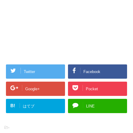
Twitter
Facebook
Google+
Pocket
B!
はてブ
LINE
-