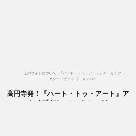
このサイトについて | 『ハート・トゥ・アート』アーカイブ
アクティビティ
メンバー
高円寺発！『ハート・トゥ・アート』ア
ーカイブ | Heart to Art archive
『ハート・トゥ・アート』活動関連のアーカイブです
Copyright© 高円寺発！『ハート・トゥ・アート』アーカイブ | Heart to Art
archive , 2026 All Rights Reserved.