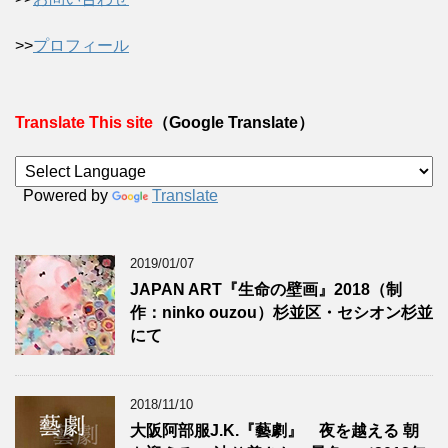
>>
プロフィール
Translate This site
（Google Translate）
Powered by
Translate
2019/01/07
JAPAN ART『生命の壁画』2018（制
作：ninko ouzou）杉並区・セシオン杉並
にて
2018/11/10
大阪阿部服J.K.『藝劇』 夜を越える 朝