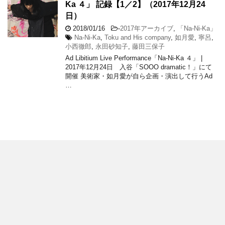
Ka ４」 記録【1／2】（2017年12月24
日）
2018/01/16
-
2017年アーカイブ
,
「Na-Ni-Ka」
Na-Ni-Ka
,
Toku and His company
,
如月愛
,
寧呂
,
小西徹郎
,
永田砂知子
,
藤田三保子
Ad Libitium Live Performance「Na-Ni-Ka ４」 |
2017年12月24日 入谷「SOOO dramatic！」にて
開催 美術家・如月愛が自ら企画・演出して行うAd
…