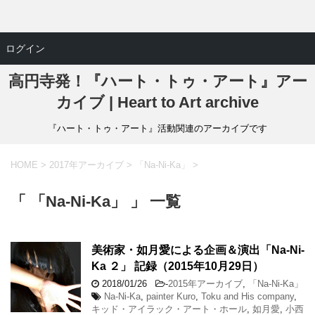
ログイン
高円寺発！『ハート・トゥ・アート』アー
カイブ | Heart to Art archive
『ハート・トゥ・アート』活動関連のアーカイブです
HOME
>
2017年アーカイブ
>
「Na-Ni-Ka」
>
「 「Na-Ni-Ka」 」 一覧
美術家・如月愛による企画＆演出「Na-Ni-
Ka ２」 記録（2015年10月29日）
2018/01/26
-
2015年アーカイブ
,
「Na-Ni-Ka」
Na-Ni-Ka
,
painter Kuro
,
Toku and His company
,
キッド・アイラック・アート・ホール
,
如月愛
,
小西