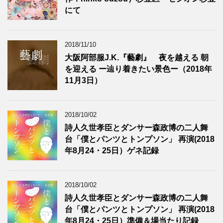
にて
2018/11/10
大阪阿部服J.K.『藝劇』 夜を越える 朝
を迎える ー辿り着きたい景色ー（2018年
11月3日）
2018/10/02
詩人久世孝臣とダンサー森政博の二人舞
台「僕とパンツとトンプソン」 再演(2018
年8月24・25日）ゲネ記録
2018/10/02
詩人久世孝臣とダンサー森政博の二人舞
台「僕とパンツとトンプソン」 再演(2018
年8月24・25日）準備＆場当たり記録