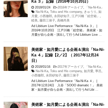
Ka ３」 記録（2016年10月20日）
2018/01/24
-
2016年アーカイブ
,
「Na-Ni-Ka」
Na-Ni-Ka
,
Toku and His company
,
きゅうり
,
如
月愛
,
小西徹郎
,
永田砂知子
,
江戸川橋「絵空箱」
,
睦美
,
藤田三保子
,
高橋尚美
Ad Libitium Live Performance「Na-Ni-Ka ３」 |
2016年10月20日 江戸川橋「絵空箱」 美術家・如
月愛が自ら企画・演出して行うAd Libitium Live …
美術家・如月愛による企画＆演出「Na-Ni-
Ka ４」記録【2／2】（ 2017年12月24
日）
2018/01/16
-
2017年アーカイブ
,
「Na-Ni-Ka」
Na-Ni-Ka
,
Toku and His company
,
如月愛
,
寧呂
,
小西徹郎
,
永田砂知子
,
藤田三保子
Ad Libitium Live Performance「Na-Ni-Ka ４」 |
2017年12月24日 入谷「SOOO dramatic！」 美術
家・如月愛が自ら企画・演出して行うAd Libi …
美術家・如月愛による企画＆演出「Na-Ni-