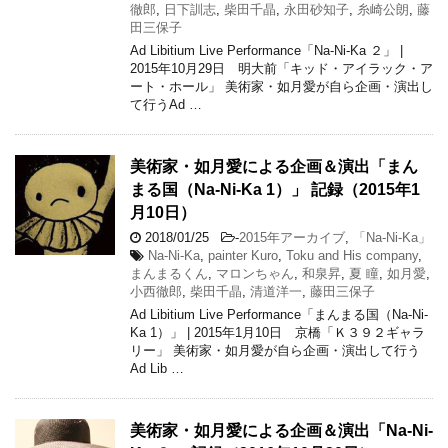
徹郎
,
日下訓志
,
柴田千晶
,
永田砂知子
,
糸崎公朗
,
藤
田三保子
Ad Libitium Live Performance「Na-Ni-Ka ２」 |
2015年10月29日 明大前「キッド・アイラック・ア
ート・ホール」 美術家・如月愛が自ら企画・演出し
て行うAd …
美術家・如月愛による企画＆演出「まん
まる国（Na-Ni-Ka 1）」 記録（2015年1
月10日）
2018/01/25
-
2015年アーカイブ
,
「Na-Ni-Ka」
Na-Ni-Ka
,
painter Kuro
,
Toku and His company
,
まんまるくん
,
マロンちゃん
,
和泉昇
,
夏 瞳
,
如月愛
,
小西徹郎
,
柴田千晶
,
清道洋一
,
藤田三保子
Ad Libitium Live Performance「まんまる国（Na-Ni-
Ka 1）」 | 2015年1月10日 京橋「Ｋ３９２ギャラ
リー」 美術家・如月愛が自ら企画・演出して行う
Ad Lib …
美術家・如月愛による企画＆演出「Na-Ni-