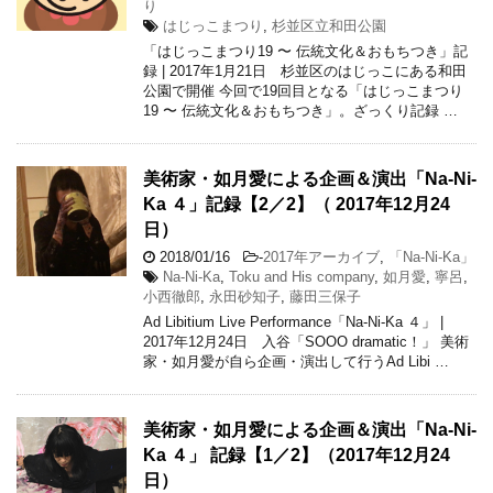
り
はじっこまつり
,
杉並区立和田公園
「はじっこまつり19 〜 伝統文化＆おもちつき」記
録 | 2017年1月21日 杉並区のはじっこにある和田
公園で開催 今回で19回目となる「はじっこまつり
19 〜 伝統文化＆おもちつき」。ざっくり記録 …
美術家・如月愛による企画＆演出「Na-Ni-
Ka ４」記録【2／2】（ 2017年12月24
日）
2018/01/16
-
2017年アーカイブ
,
「Na-Ni-Ka」
Na-Ni-Ka
,
Toku and His company
,
如月愛
,
寧呂
,
小西徹郎
,
永田砂知子
,
藤田三保子
Ad Libitium Live Performance「Na-Ni-Ka ４」 |
2017年12月24日 入谷「SOOO dramatic！」 美術
家・如月愛が自ら企画・演出して行うAd Libi …
美術家・如月愛による企画＆演出「Na-Ni-
Ka ４」 記録【1／2】（2017年12月24
日）