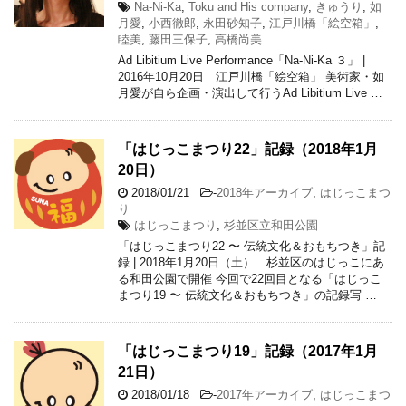
Na-Ni-Ka
,
Toku and His company
,
きゅうり
,
如
月愛
,
小西徹郎
,
永田砂知子
,
江戸川橋「絵空箱」
,
睦美
,
藤田三保子
,
高橋尚美
Ad Libitium Live Performance「Na-Ni-Ka ３」 |
2016年10月20日 江戸川橋「絵空箱」 美術家・如
月愛が自ら企画・演出して行うAd Libitium Live …
「はじっこまつり22」記録（2018年1月
20日）
2018/01/21
-
2018年アーカイブ
,
はじっこまつ
り
はじっこまつり
,
杉並区立和田公園
「はじっこまつり22 〜 伝統文化＆おもちつき」記
録 | 2018年1月20日（土） 杉並区のはじっこにあ
る和田公園で開催 今回で22回目となる「はじっこ
まつり19 〜 伝統文化＆おもちつき」の記録写 …
「はじっこまつり19」記録（2017年1月
21日）
2018/01/18
-
2017年アーカイブ
,
はじっこまつ