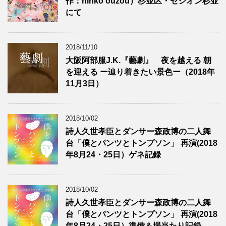
作：ninko ouzou）杉並区・セシオン杉並
にて
2018/11/10
大阪阿部服J.K.『藝劇』 夜を越える 朝
を迎える ー辿り着きたい景色ー（2018年
11月3日）
2018/10/02
詩人久世孝臣とダンサー森政博の二人舞
台「僕とパンツとトンプソン」 再演(2018
年8月24・25日）ゲネ記録
2018/10/02
詩人久世孝臣とダンサー森政博の二人舞
台「僕とパンツとトンプソン」 再演(2018
年8月24・25日）準備＆場当たり記録