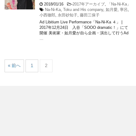
2018/01/16
-
2017年アーカイブ
,
「Na-Ni-Ka」
Na-Ni-Ka
,
Toku and His company
,
如月愛
,
寧呂
,
小西徹郎
,
永田砂知子
,
藤田三保子
Ad Libitium Live Performance「Na-Ni-Ka ４」 |
2017年12月24日 入谷「SOOO dramatic！」にて
開催 美術家・如月愛が自ら企画・演出して行うAd
…
« 前へ
1
2