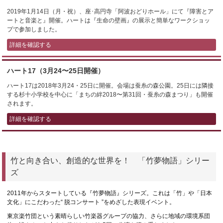
2019年1月14日（月・祝）、座･高円寺「阿波おどりホール」にて『障害とア
ートと音楽と』開催。ハートは『生命の壁画』の展示と簡単なワークショッ
プで参加しました。
詳細を確認する
ハート17（3月24〜25日開催）
ハート17は2018年3月24・25日に開催。会場は蚕糸の森公園。25日には隣接
する杉十小学校を中心に「まちの絆2018〜第31回・蚕糸の森まつり」も開催
されます。
詳細を確認する
竹と向き合い、創造的な世界を！ 「竹夢物語」シリー
ズ
2011年からスタートしている『竹夢物語』シリーズ。これは「竹」や「日本
文化」にこだわった“ 脱コンサート ”をめざした表現イベント。
東京楽竹団という素晴らしい竹楽器グループの協力、さらに地域の環境系団