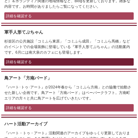
ど）＆ボランティア関連の地域情報など、Blogを更新しております。雑多な
内容です。お時間がありましたらご覧になってください。
詳細を確認する
軍手人形てぶちゃん
杉並区の公共施設「コミふら東原」「コミふら成田」「コミふら馬橋」など
のイベントでの会場装飾に登場している『軍手人形てぶちゃん』の活動案内
です。6月には南大泉のカフェにも登場します。
詳細を確認する
鳥アート「方南バード」
『ハート･トゥ･アート』が2024年春から「コミふら方南」との協働で始動さ
せた新しい企画です。鳥アート「方南バード」はペーパークラフト。方南町
エリアの方々と共に鳥アートを広げていきたいです。
詳細を確認する
ハート活動アーカイブ
『ハート・トゥ・アート』活動関連のアーカイブをゆっくり更新しておりま