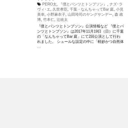
PERO太
,
『僕とパンツとトンプソン』
,
ナズ･ラ
ヴィ･エ
,
久世孝臣
,
千葉・なんちゃってBar 庭
,
小見
美幸
,
小野麻衣子
,
山田玲司のヤングサンデー
,
森 政
博
,
竹本仁
,
辻統太
『僕とパンツとトンプソン』公演情報など 『僕とパ
ンツとトンプソン』は2017年11月19日（日）に千葉
の「なんちゃってBar 庭」にて2回公演として行わ
れました。 シュールな設定の中に「軽妙かつ自然体
…