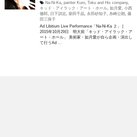
Na-Ni-Ka
,
painter Kuro
,
Toku and His company
,
キッド・アイラック・アート・ホール
,
如月愛
,
小西
徹郎
,
日下訓志
,
柴田千晶
,
永田砂知子
,
糸崎公朗
,
藤
田三保子
Ad Libitium Live Performance「Na-Ni-Ka ２」 |
2015年10月29日 明大前「キッド・アイラック・ア
ート・ホール」 美術家・如月愛が自ら企画・演出し
て行うAd …