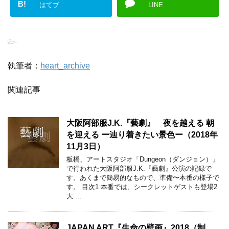
B!
はてブ
LINE
-
執筆者：
heart_archive
関連記事
大阪阿部服J.K.『藝劇』 夜を越える 朝
を迎える ー辿り着きたい景色ー（2018年
11月3日）
板橋、アートスタジオ「Dungeon（ダンジョン）」
で行われた大阪阿部服J.K.『藝劇』公演の記録で
す。あくまで簡易的なもので、準備〜本番の様子で
す。 目次1 本番では、シークレットゲストも登場2
大 …
JAPAN ART『生命の壁画』2018（制