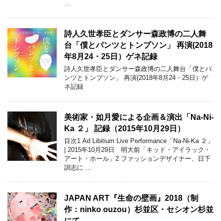
…
詩人久世孝臣とダンサー森政博の二人舞
台「僕とパンツとトンプソン」 再演(2018
年8月24・25日）ゲネ記録
詩人久世孝臣とダンサー森政博の二人舞台「僕とパ
ンツとトンプソン」 再演(2018年8月24・25日）ゲ
ネ記録
美術家・如月愛による企画＆演出「Na-Ni-
Ka ２」 記録（2015年10月29日）
目次1 Ad Libitium Live Performance「Na-Ni-Ka ２」
| 2015年10月29日 明大前「キッド・アイラック・
アート・ホール」2 ファッションデザイナー、日下
訓志に …
JAPAN ART『生命の壁画』2018（制
作：ninko ouzou）杉並区・セシオン杉並
にて