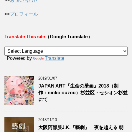
>>
お問い合わせ
>>
プロフィール
Translate This site
（Google Translate）
Powered by
Translate
2019/01/07
JAPAN ART『生命の壁画』2018（制
作：ninko ouzou）杉並区・セシオン杉並
にて
2018/11/10
大阪阿部服J.K.『藝劇』 夜を越える 朝