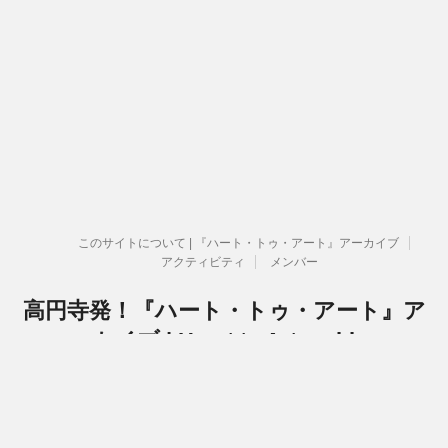
このサイトについて | 『ハート・トゥ・アート』アーカイブ
アクティビティ
メンバー
高円寺発！『ハート・トゥ・アート』ア
ーカイブ | Heart to Art archive
『ハート・トゥ・アート』活動関連のアーカイブです
Copyright© 高円寺発！『ハート・トゥ・アート』アーカイブ | Heart to Art
archive , 2026 All Rights Reserved.