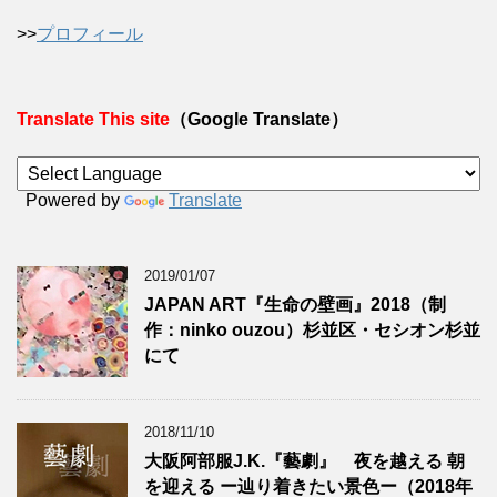
>>
プロフィール
Translate This site
（Google Translate）
Powered by
Translate
2019/01/07
JAPAN ART『生命の壁画』2018（制
作：ninko ouzou）杉並区・セシオン杉並
にて
2018/11/10
大阪阿部服J.K.『藝劇』 夜を越える 朝
を迎える ー辿り着きたい景色ー（2018年