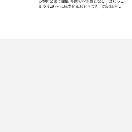
る和田公園で開催 今回で22回目となる「はじっこ
まつり19 〜 伝統文化＆おもちつき」の記録写 …