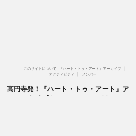
このサイトについて | 『ハート・トゥ・アート』アーカイブ
アクティビティ
メンバー
高円寺発！『ハート・トゥ・アート』ア
ーカイブ | Heart to Art archive
『ハート・トゥ・アート』活動関連のアーカイブです
Copyright© 高円寺発！『ハート・トゥ・アート』アーカイブ | Heart to Art
archive , 2026 All Rights Reserved.