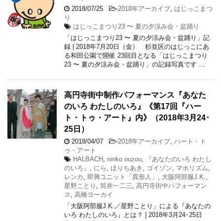
2018/07/25
-
2018年アーカイブ
,
はじっこまつ
り
はじっこまつり23 〜 夏の夕涼み会・盆踊り
「はじっこまつり23 〜 夏の夕涼み会・盆踊り」記
録 | 2018年7月20日（金） 杉並区のはじっこにあ
る和田公園で開催 23回目となる「はじっこまつり
23 〜 夏の夕涼み会・盆踊り」の記録写真です …
高円寺街中制作パフォーマンス『あなた
のいろ わたしのいろ』《第17回『ハー
ト・トゥ・アート』内》（2018年3月24･
25日）
2018/04/07
-
2018年アーカイブ
,
ハート・ト
ゥ・アート
HALBACH
,
ninko ouzou
,
『あなたのいろ わたし
のいろ』
,
にら
,
ほりちあき
,
ゴイゾン
,
マホリズム
,
レンカ
,
即興ユニット「異形人」
,
大阪阿部服J.K.
,
星野ことり
,
筒井一二三
,
高円寺街中パフォーマン
ス
,
高橋ヨーカイ
「大阪阿部服J.K.／星野ことり」による『あなたの
いろ わたしのいろ』とは？ | 2018年3月24･25日