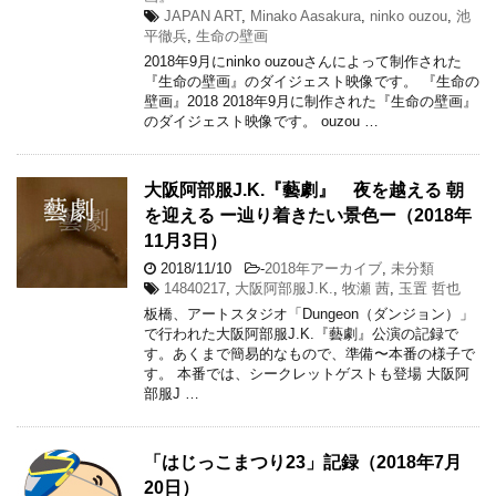
JAPAN ART
,
Minako Aasakura
,
ninko ouzou
,
池
平徹兵
,
生命の壁画
2018年9月にninko ouzouさんによって制作された
『生命の壁画』のダイジェスト映像です。 『生命の
壁画』2018 2018年9月に制作された『生命の壁画』
のダイジェスト映像です。 ouzou …
大阪阿部服J.K.『藝劇』 夜を越える 朝
を迎える ー辿り着きたい景色ー（2018年
11月3日）
2018/11/10
-
2018年アーカイブ
,
未分類
14840217
,
大阪阿部服J.K.
,
牧瀬 茜
,
玉置 哲也
板橋、アートスタジオ「Dungeon（ダンジョン）」
で行われた大阪阿部服J.K.『藝劇』公演の記録で
す。あくまで簡易的なもので、準備〜本番の様子で
す。 本番では、シークレットゲストも登場 大阪阿
部服J …
「はじっこまつり23」記録（2018年7月
20日）