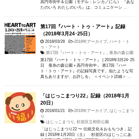
高円寺街中＆公園（モデル：レンカ／にら） 『あな
たのいろ わたしのいろ』は、コミュニケーシ …
第17回『ハート・トゥ・アート』記録
（2018年3月24･25日）
2018/03/28
-
2018年アーカイブ
,
ハート・ト
ゥ・アート
第17回『ハート・トゥ・アート』
,
蚕糸の森公園
第17回『ハート・トゥ・アート』 | 2018年3月24･25
日 蚕糸の森公園＋高円寺街中」 第17回『ハー
ト・トゥ・アート』の記録写真です。似たような写
真もありますが、お許しを。 ＜イベント詳細＞ …
「はじっこまつり22」記録（2018年1月
20日）
2018/01/21
-
2018年アーカイブ
,
はじっこまつ
り
はじっこまつり
,
杉並区立和田公園
「はじっこまつり22 〜 伝統文化＆おもちつき」記
録 | 2018年1月20日（土） 杉並区のはじっこにあ