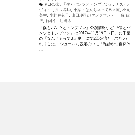
PERO太
,
『僕とパンツとトンプソン』
,
ナズ･ラ
ヴィ･エ
,
久世孝臣
,
千葉・なんちゃってBar 庭
,
小見
美幸
,
小野麻衣子
,
山田玲司のヤングサンデー
,
森 政
博
,
竹本仁
,
辻統太
『僕とパンツとトンプソン』公演情報など 『僕とパ
ンツとトンプソン』は2017年11月19日（日）に千葉
の「なんちゃってBar 庭」にて2回公演として行わ
れました。 シュールな設定の中に「軽妙かつ自然体
…